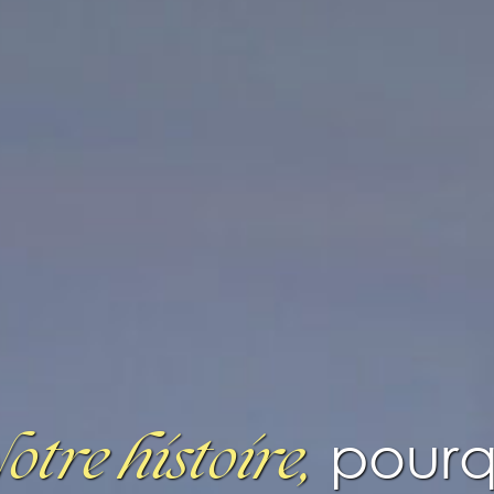
pourq
otre histoire
,